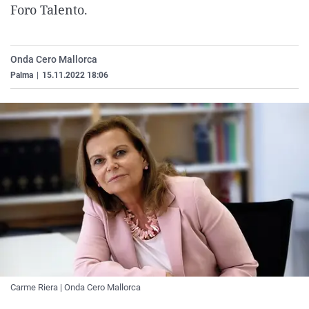
Foro Talento.
La rosa de los vientos
Caso
Extremadura
Virales
Gente viajera
Retornados
Galicia
Televisión
Como el perro y el gat
Equipo de investigaci
La Rioja
Elecciones
Onda Cero Mallorca
Palma
|
15.11.2022 18:06
Operación Viuda Negr
Navarra
País Vasco
Carme Riera | Onda Cero Mallorca