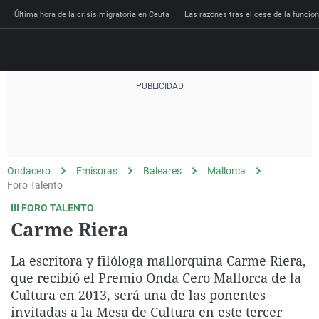
Última hora de la crisis migratoria en Ceuta
Las razones tras el cese de la funcion
Directo
Programas
Podcast
Más de uno
Los Perseguidos
Andalucía
Fútbol
Sociedad
Ondacero
Emisoras
Baleares
Mallorca
España
Por fin
Malas decisiones
Aragón
Baloncesto
Mundo
Foro Talento
Economía
Julia en la onda
Expedientes del más a
Baleares
Tenis
Salud
III FORO TALENTO
Carme Riera
Deportes
La brújula
El viaje del Guernica
Cantabria
Motor
Cultura
El tiempo
Radioestadio
Invisibles
Cataluña
Ciencia y Tecnología
La escritora y filóloga mallorquina Carme Riera,
Más noticias
que recibió el Premio Onda Cero Mallorca de la
Radioestadio noche
Prohibido morirse
Comunidad de Madrid
Gastronomía
Cultura en 2013, será una de las ponentes
El colegio invisible
Esto no ha pasado
Comunitat Valenciana
Medio ambiente
invitadas a la Mesa de Cultura en este tercer