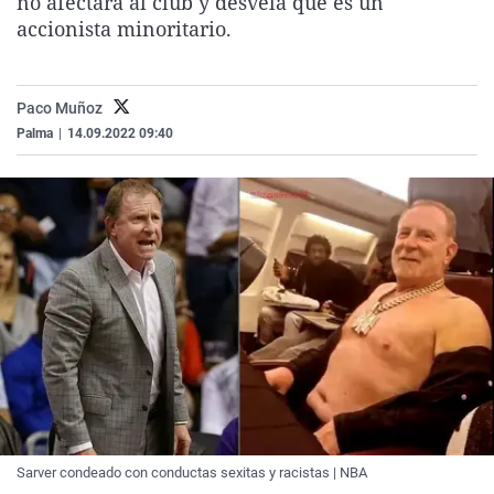
no afectará al club y desvela que es un
La rosa de los vientos
Caso
Extremadura
Virales
accionista minoritario.
Gente viajera
Retornados
Galicia
Televisión
Como el perro y el gat
Equipo de investigaci
La Rioja
Elecciones
Paco Muñoz
Operación Viuda Negr
Navarra
Palma
|
14.09.2022 09:40
País Vasco
Sarver condeado con conductas sexitas y racistas | NBA