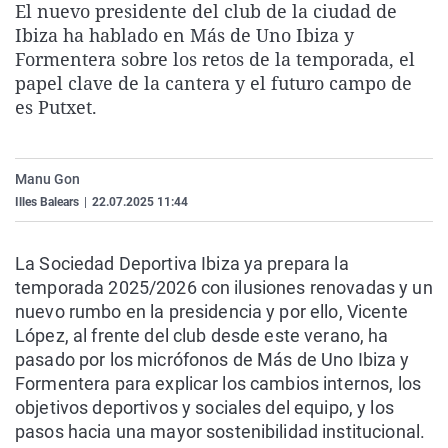
El nuevo presidente del club de la ciudad de
La rosa de los vientos
Caso
Extremadura
Virales
Ibiza ha hablado en Más de Uno Ibiza y
Gente viajera
Retornados
Galicia
Televisión
Formentera sobre los retos de la temporada, el
papel clave de la cantera y el futuro campo de
Como el perro y el gat
Equipo de investigaci
La Rioja
Elecciones
es Putxet.
Operación Viuda Negr
Navarra
País Vasco
Manu Gon
Illes Balears
|
22.07.2025 11:44
La Sociedad Deportiva Ibiza ya prepara la
temporada 2025/2026 con ilusiones renovadas y un
nuevo rumbo en la presidencia y por ello, Vicente
López, al frente del club desde este verano, ha
pasado por los micrófonos de Más de Uno Ibiza y
Formentera para explicar los cambios internos, los
objetivos deportivos y sociales del equipo, y los
pasos hacia una mayor sostenibilidad institucional.