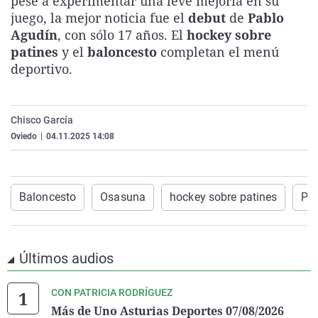
pese a experimentar una leve mejoría en su
La rosa de los vientos
Caso
Extremadura
Virales
juego, la mejor noticia fue el
debut
de
Pablo
Agudín
, con sólo 17 años. El
hockey sobre
Gente viajera
Retornados
Galicia
Televisión
patines
y el
baloncesto
completan el menú
Como el perro y el gat
Equipo de investigaci
La Rioja
Elecciones
deportivo.
Operación Viuda Negr
Navarra
País Vasco
Chisco García
Oviedo
|
04.11.2025 14:08
Baloncesto
Osasuna
hockey sobre patines
Pri
Últimos audios
CON PATRICIA RODRÍGUEZ
Más de Uno Asturias Deportes 07/08/2026