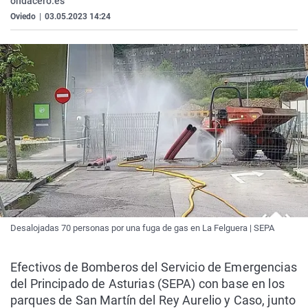
ondacero.es
La rosa de los vientos
Caso
Extremadura
Virales
Oviedo
|
03.05.2023 14:24
Gente viajera
Retornados
Galicia
Televisión
Como el perro y el gat
Equipo de investigaci
La Rioja
Elecciones
Operación Viuda Negr
Navarra
País Vasco
Desalojadas 70 personas por una fuga de gas en La Felguera | SEPA
Efectivos de Bomberos del Servicio de Emergencias
del Principado de Asturias (SEPA) con base en los
parques de San Martín del Rey Aurelio y Caso, junto