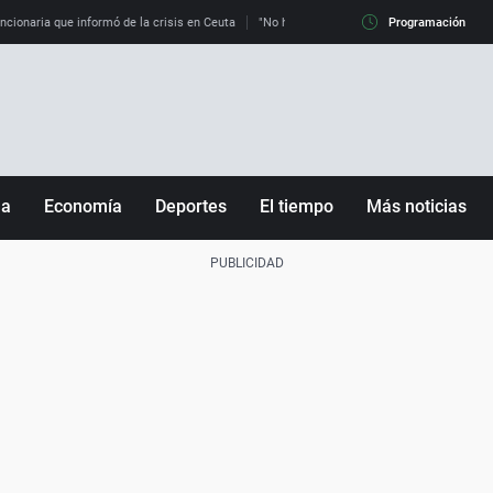
uncionaria que informó de la crisis en Ceuta
"No hay mafias, que no nos engañen": exper
Programación
ña
Economía
Deportes
El tiempo
Más noticias
Fútbol
Sociedad
Baloncesto
Mundo
Tenis
Salud
Motor
Cultura
Ciencia y Tecnología
adrid
Gastronomía
nciana
Medio ambiente