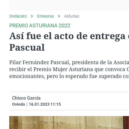
La rosa de los vientos
Caso
Extremadura
Gente viajera
Retornados
Galicia
Ondacero
Emisoras
Asturias
Como el perro y el
Equipo de investigación
La Rioja
PREMIO ASTURIANA 2022
gato
Así fue el acto de entrega
Operación Viuda
Navarra
Negra
País Vasco
Pascual
Pilar Fernández Pascual, presidenta de la Asoc
recibir el Premio Mujer Asturiana que convoca 
emocionantes, pero lo esperado fue superado co
Chisco García
Oviedo
|
16.01.2023 11:15