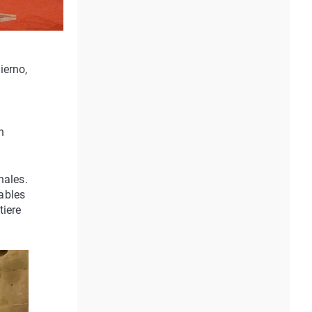
ierno,
n
nales.
ables
tiere