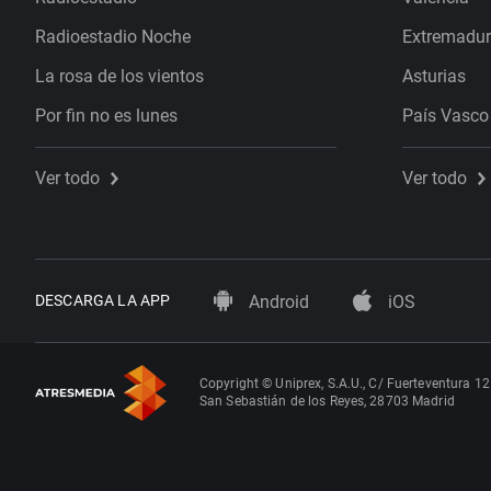
Radioestadio Noche
Extremadu
La rosa de los vientos
Asturias
Por fin no es lunes
País Vasco
Ver todo
Ver todo
DESCARGA LA APP
Android
iOS
Copyright © Uniprex, S.A.U., C/ Fuerteventura 12
San Sebastián de los Reyes, 28703 Madrid