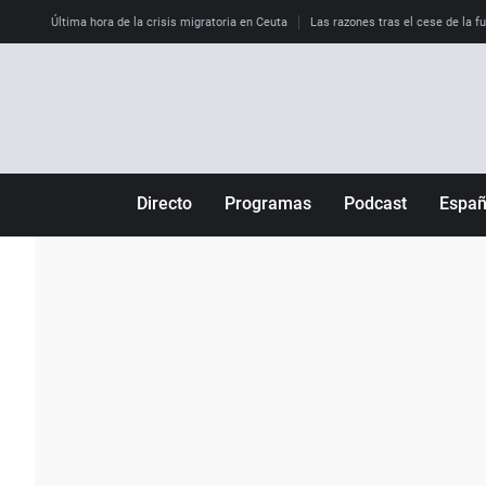
Última hora de la crisis migratoria en Ceuta
Las razones tras el cese de la f
Directo
Programas
Podcast
Espa
Más de uno
Los Perseguidos
Andalucía
Por fin
Malas decisiones
Aragón
Julia en la onda
Expedientes del más allá
Baleares
La brújula
El viaje del Guernica
Cantabria
Radioestadio
Invisibles
Cataluña
Radioestadio noche
Prohibido morirse
Comunidad de M
El colegio invisible
Esto no ha pasado
Comunitat Vale