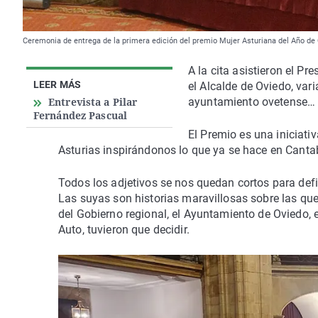
Ceremonia de entrega de la primera edición del premio Mujer Asturiana del Año de
A la cita asistieron el Pr
LEER MÁS
el Alcalde de Oviedo, var
Entrevista a Pilar
ayuntamiento ovetense…
Fernández Pascual
El Premio es una iniciat
Asturias inspirándonos lo que ya se hace en Canta
Todos los adjetivos se nos quedan cortos para defin
Las suyas son historias maravillosas sobre las qu
del Gobierno regional, el Ayuntamiento de Oviedo, 
Auto, tuvieron que decidir.