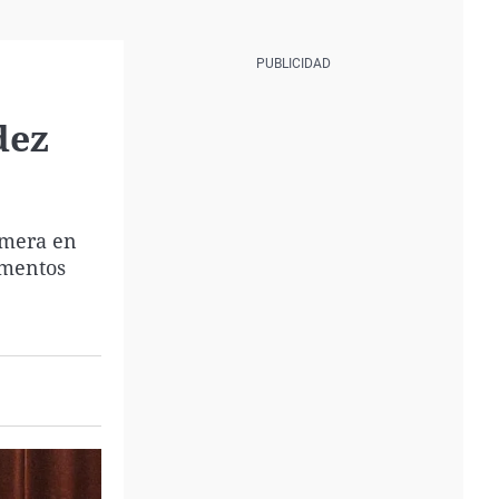
dez
imera en
omentos