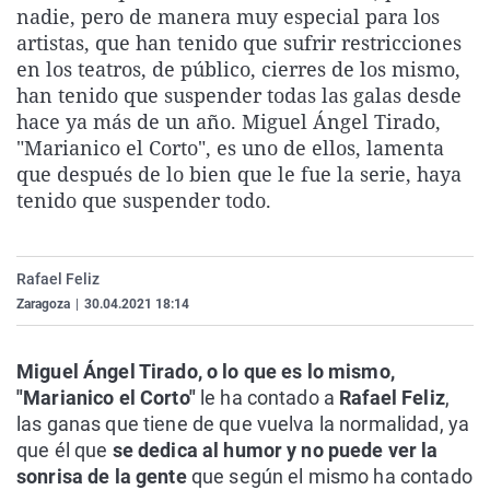
nadie, pero de manera muy especial para los
La rosa de los vientos
Caso
Extremadura
Virales
artistas, que han tenido que sufrir restricciones
Gente viajera
Retornados
Galicia
Televisión
en los teatros, de público, cierres de los mismo,
han tenido que suspender todas las galas desde
Como el perro y el gat
Equipo de investigaci
La Rioja
Elecciones
hace ya más de un año. Miguel Ángel Tirado,
Operación Viuda Negr
Navarra
"Marianico el Corto", es uno de ellos, lamenta
que después de lo bien que le fue la serie, haya
País Vasco
tenido que suspender todo.
Rafael Feliz
Zaragoza
|
30.04.2021 18:14
Miguel Ángel Tirado, o lo que es lo mismo,
"Marianico el Corto"
le ha contado a
Rafael Feliz
,
las ganas que tiene de que vuelva la normalidad, ya
que él que
se dedica al humor y no puede ver la
sonrisa de la gente
que según el mismo ha contado