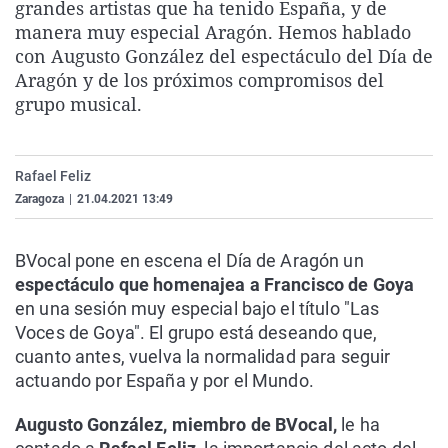
grandes artistas que ha tenido España, y de
La rosa de los vientos
Caso
Extremadura
Virales
manera muy especial Aragón. Hemos hablado
Gente viajera
Retornados
Galicia
Televisión
con Augusto González del espectáculo del Día de
Aragón y de los próximos compromisos del
Como el perro y el gat
Equipo de investigaci
La Rioja
Elecciones
grupo musical.
Operación Viuda Negr
Navarra
País Vasco
Rafael Feliz
Zaragoza
|
21.04.2021 13:49
BVocal pone en escena el Día de Aragón un
espectáculo que homenajea a Francisco de Goya
en una sesión muy especial bajo el título "Las
Voces de Goya". El grupo está deseando que,
cuanto antes, vuelva la normalidad para seguir
actuando por España y por el Mundo.
Augusto González, miembro de BVocal,
le ha