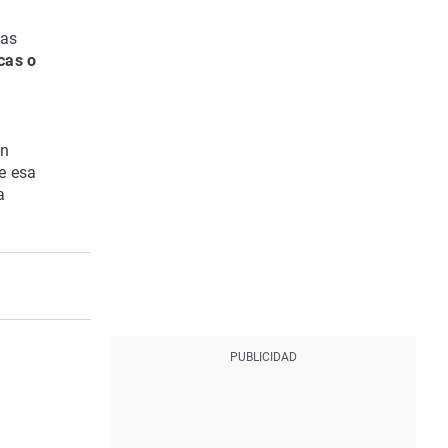
ias
cas o
en
de esa
a