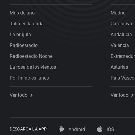
Más de uno
Madrid
Julia en la onda
Catalunya
La brújula
Andalucía
Radioestadio
Valencia
Radioestadio Noche
Extremadu
La rosa de los vientos
Asturias
Por fin no es lunes
País Vasco
Ver todo
Ver todo
DESCARGA LA APP
Android
iOS