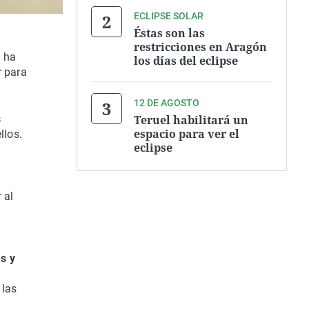
ECLIPSE SOLAR
Éstas son las
restricciones en Aragón
, ha
los días del eclipse
r para
12 DE AGOSTO
Teruel habilitará un
s
espacio para ver el
llos.
eclipse
 al
s y
 las