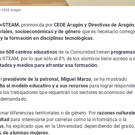
 | CEOE Aragón
a +STEAM
, promovida por
CEOE Aragón y Directivas de Aragón
oriales, socioeconómicas y de género
que es necesario corregi
y la formación en disciplinas tecnológicas.
los 608 centros educativos
de la Comunidad tienen
programa
s STEAM, por lo que sólo el 8% de los alumnos tiene acceso a e
tados y medios para afrontar esa formación.
el
presidente de la patronal, Miguel Marzo
, se ha mostrado
ta al modelo educativo y a sus recursos
para lograr responder
 a los trabajadores que requerirán los sectores económicos del
n demandado.
nar diferencias territoriales o de género. Por
razones culturale
ultad
para interesarse por carreras como la informática o la
as
, ha explicado que, en la Universidad, dependiendo del grado,
% de alumnas mujeres.