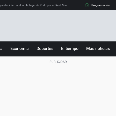
e decidieron el 'no fichaje' de Rodri por el Real Madrid y su 'sí' al Barça
Programación
La llamada de
ña
Economía
Deportes
El tiempo
Más noticias
Fútbol
Sociedad
Baloncesto
Mundo
Tenis
Salud
Motor
Cultura
Ciencia y Tecnología
adrid
Gastronomía
nciana
Medio ambiente