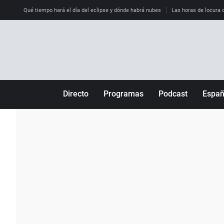
Qué tiempo hará el día del eclipse y dónde habrá nubes
Las horas de locura qu
Directo
Programas
Podcast
Espa
Más de uno
Los Perseguidos
Andalucía
Por fin
Malas decisiones
Aragón
Julia en la onda
Expedientes del más allá
Baleares
La brújula
El viaje del Guernica
Cantabria
Radioestadio
Invisibles
Cataluña
Radioestadio noche
Prohibido morirse
Comunidad de M
El colegio invisible
Esto no ha pasado
Comunitat Vale