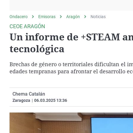
La rosa de los vientos
Caso
Extremadura
Gente viajera
Retornados
Galicia
Ondacero
Emisoras
Aragón
Noticias
Como el perro y el
Equipo de investigación
La Rioja
CEOE ARAGÓN
gato
Un informe de +STEAM ana
Operación Viuda
Navarra
Negra
País Vasco
tecnológica
Brechas de género o territoriales dificultan el
edades tempranas para afrontar el desarrollo e
Chema Catalán
Zaragoza
|
06.03.2025 13:36