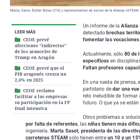
Marzo, Sasot, Esther Borao (ITA) y representantes de socios de la Alianza +STEAM
Un informe de la
Alianz
LEER MÁS
detectado
brechas territ
CEOE prevé
fomentar las vocaciones 
afecciones “indirectas”
de los aranceles de
Actualmente, sólo
80 de 
Trump en Aragón
específicos
en disciplina
Faltan profesores capaci
CEOE prevé que el
PIB aragonés crezca un
2,4% en 2025
En una rueda de prensa, 
partidario de
dar una vuel
CEOE reclama
reto ineludible de formar
facilitar a las empresas
su participación en la FP
futuro. O que ya se está
Dual intensiva
Otros problemas a solucio
por falta de referentes
, las
niñas tienen más dific
ingeniería.
Marta Sasot, presidenta de las directiv
carreteras STEAM
sólo tienen entre
un 10 y un 15