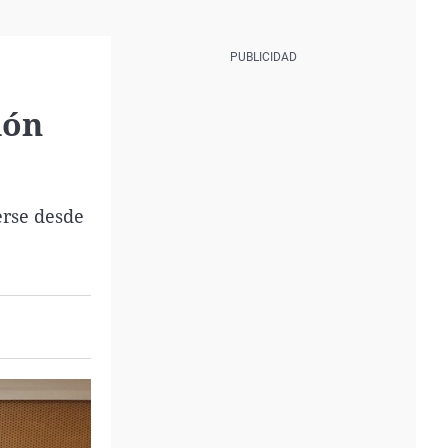
ión
erse desde