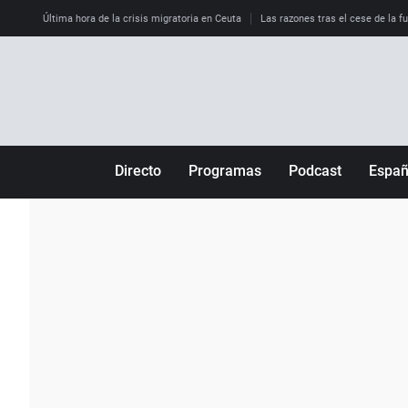
Última hora de la crisis migratoria en Ceuta
Las razones tras el cese de la f
Directo
Programas
Podcast
Espa
Más de uno
Los Perseguidos
Andalucía
Por fin
Malas decisiones
Aragón
Julia en la onda
Expedientes del más allá
Baleares
La brújula
El viaje del Guernica
Cantabria
Radioestadio
Invisibles
Cataluña
Radioestadio noche
Prohibido morirse
Comunidad de M
El colegio invisible
Esto no ha pasado
Comunitat Vale