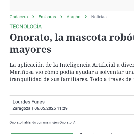
La rosa de los vientos
Caso
Extremadura
Gente viajera
Retornados
Galicia
Ondacero
Emisoras
Aragón
Noticias
Como el perro y el
Equipo de investigación
La Rioja
TECNOLOGÍA
gato
Onorato, la mascota robó
Operación Viuda
Navarra
Negra
País Vasco
mayores
La aplicación de la Inteligencia Artificial a di
Mariñosa vio cómo podía ayudar a solventar una
tranquilidad de sus familiares. Todo a través d
Lourdes Funes
Zaragoza
|
06.05.2025 11:29
Onorato hablando con una mujer/Onorato IA