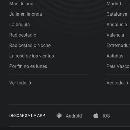
Más de uno
Madrid
Julia en la onda
Catalunya
La brújula
Andalucía
Radioestadio
Valencia
Radioestadio Noche
Extremadu
La rosa de los vientos
Asturias
Por fin no es lunes
País Vasco
Ver todo
Ver todo
DESCARGA LA APP
Android
iOS