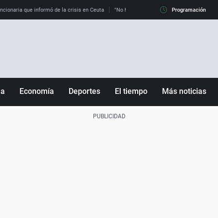
uncionaria que informó de la crisis en Ceuta
"No hay mafias, que no nos engañen": exper
Programación
ña
Economía
Deportes
El tiempo
Más noticias
Fútbol
Sociedad
Baloncesto
Mundo
Tenis
Salud
Motor
Cultura
Ciencia y Tecnología
adrid
Gastronomía
nciana
Medio ambiente