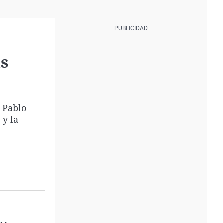
as
o Pablo
 y la