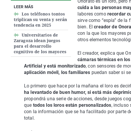
Onorato es un loro, pero 
LEER MÁS
cuida a las personas ma
Los teléfonos tontos
labores como
recordar c
triplican su venta y serán
sirve como “espía” de la
tendencia en 2025
bien. El
creador de Onora
con la que los mayores p
Universitarios de
otros elementos tecnológ
Zaragoza idean juegos
para el desarrollo
cognitivo de los mayores
El creador, explica que O
cámaras térmicas en los 
Artificial y está monitorizado
, con sensores de mov
aplicación móvil, los familiares
puedan saber si se
Lo primero que hace por la mañana el loro es decir
ha levantado de buen humor, si está más deprimi
propondrá una serie de acciones, desde juegos co
que
todos los loros están personalizados
, incluso
con la información que se ha facilitado por parte
total.