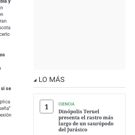
bla y
en
én
tran
scota
cerlo
dos
a
LO MÁS
 si se
plica
CIENCIA
seña”
Dinópolis Teruel
nexión
presenta el rastro más
largo de un saurópodo
del Jurásico