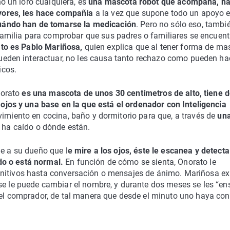
no un loro cualquiera, es
una mascota robot que acompaña, ha
yores, les hace compañía
a la vez que supone todo un apoyo 
uándo han de tomarse la medicación
. Pero no sólo eso, tambi
 familia para comprobar que sus padres o familiares se encuen
to es Pablo Mariñosa,
quien explica que al tener forma de ma
ueden interactuar, no les causa tanto rechazo como pueden ha
icos.
norato
es una mascota de unos 30 centímetros de alto, tiene 
ojos y una base en la que está el ordenador con Inteligencia
imiento en cocina, baño y dormitorio para que, a través de
un
 ha caído o dónde están.
le a su dueño que l
e mire a los ojos, éste le escanea y detecta
do o está normal.
En función de cómo se sienta, Onorato le
gnitivos hasta conversación o mensajes de ánimo. Mariñosa ex
 se le puede cambiar el nombre, y durante dos meses se les “en
 del comprador, de tal manera que desde el minuto uno haya co