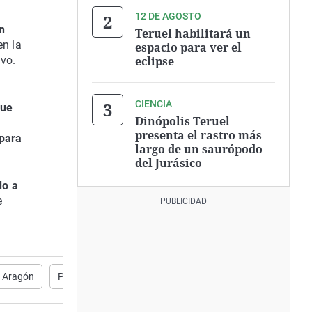
12 DE AGOSTO
n
Teruel habilitará un
en la
espacio para ver el
ivo.
eclipse
CIENCIA
que
Dinópolis Teruel
presenta el rastro más
para
largo de un saurópodo
del Jurásico
do a
e
 Aragón
Población
CONCIENCIACIÓN
Tabaco