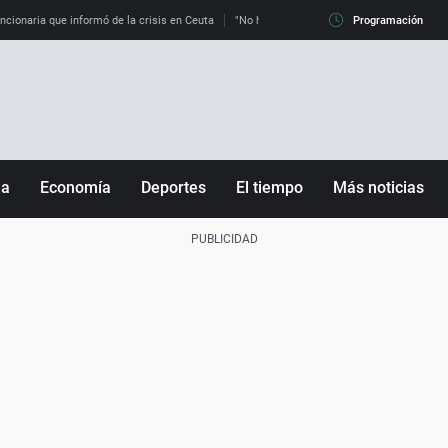
uncionaria que informó de la crisis en Ceuta
"No hay mafias, que no nos engañen": exper
Programación
ña
Economía
Deportes
El tiempo
Más noticias
Fútbol
Sociedad
Baloncesto
Mundo
Tenis
Salud
Motor
Cultura
Ciencia y Tecnología
adrid
Gastronomía
nciana
Medio ambiente