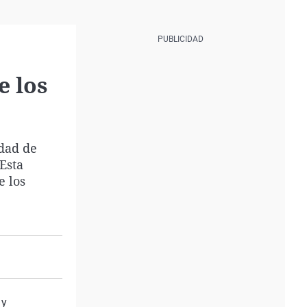
e los
idad de
Esta
e los
s
y