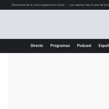
Última hora de la crisis migratoria en Ceuta
Las razones tras el cese de la f
Directo
Programas
Podcast
Espa
Más de uno
Los Perseguidos
Andalucía
Por fin
Malas decisiones
Aragón
Julia en la onda
Expedientes del más allá
Baleares
La brújula
El viaje del Guernica
Cantabria
Radioestadio
Invisibles
Cataluña
Radioestadio noche
Prohibido morirse
Comunidad de M
El colegio invisible
Esto no ha pasado
Comunitat Vale