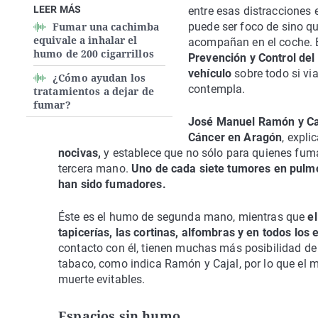
LEER MÁS
entre esas distracciones 
Fumar una cachimba
puede ser foco de sino qu
equivale a inhalar el
acompañan en el coche. 
humo de 200 cigarrillos
Prevención y Control de
vehículo
sobre todo si vi
¿Cómo ayudan los
contempla.
tratamientos a dejar de
fumar?
José Manuel Ramón y Caj
Cáncer en Aragón
, expli
nocivas,
y establece que no sólo para quienes fu
tercera mano.
Uno de cada siete tumores en pulmó
han sido fumadores.
Éste es el humo de segunda mano, mientras que
el
tapicerías, las cortinas, alfombras y en todos los
contacto con él, tienen muchas más posibilidad de
tabaco, como indica Ramón y Cajal, por lo que el m
muerte evitables.
Espacios sin humo