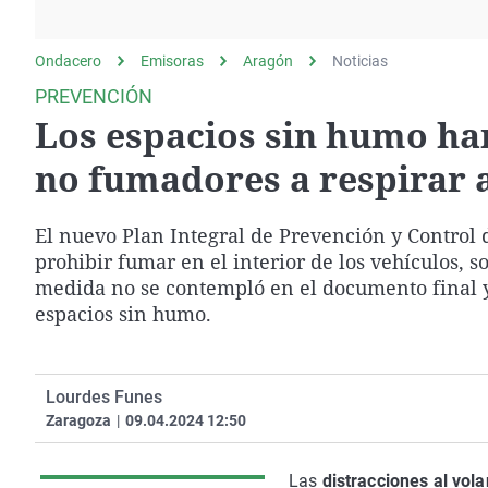
La rosa de los vientos
Caso
Extremadura
Gente viajera
Retornados
Galicia
Ondacero
Emisoras
Aragón
Noticias
Como el perro y el
Equipo de investigación
La Rioja
PREVENCIÓN
gato
Los espacios sin humo han
Operación Viuda
Navarra
Negra
País Vasco
no fumadores a respirar a
El nuevo Plan Integral de Prevención y Control 
prohibir fumar en el interior de los vehículos, 
medida no se contempló en el documento final 
espacios sin humo.
Lourdes Funes
Zaragoza
|
09.04.2024 12:50
Las
distracciones al vol