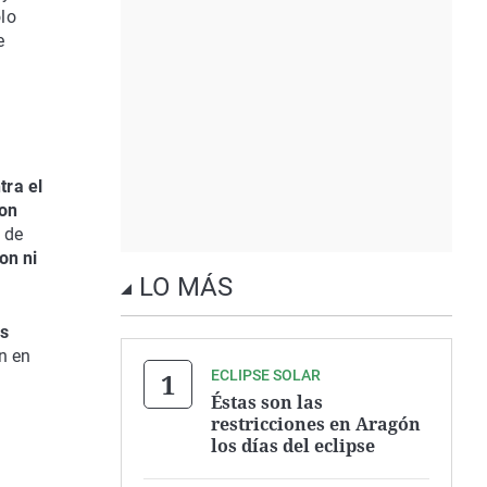
ólo
e
tra el
on
 de
on ni
LO MÁS
as
n en
ECLIPSE SOLAR
Éstas son las
restricciones en Aragón
los días del eclipse