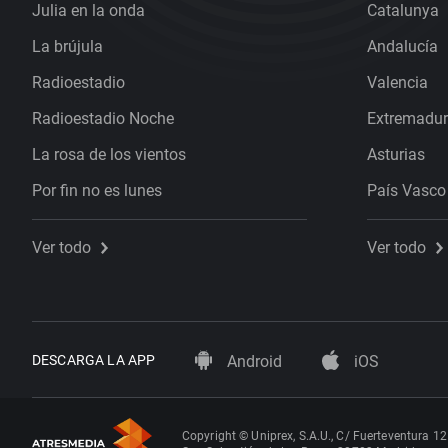
Julia en la onda
Catalunya
La brújula
Andalucía
Radioestadio
Valencia
Radioestadio Noche
Extremadu
La rosa de los vientos
Asturias
Por fin no es lunes
País Vasco
Ver todo
Ver todo
DESCARGA LA APP
Android
iOS
Copyright © Uniprex, S.A.U., C/ Fuerteventura 12