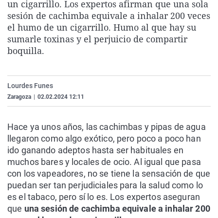
un cigarrillo. Los expertos afirman que una sola
La rosa de los vientos
Caso
Extremadura
Virales
sesión de cachimba equivale a inhalar 200 veces
Gente viajera
Retornados
Galicia
Televisión
el humo de un cigarrillo. Humo al que hay su
sumarle toxinas y el perjuicio de compartir
Como el perro y el gat
Equipo de investigaci
La Rioja
Elecciones
boquilla.
Operación Viuda Negr
Navarra
País Vasco
Lourdes Funes
Zaragoza
|
02.02.2024 12:11
Hace ya unos años, las cachimbas y pipas de agua
llegaron como algo exótico, pero poco a poco han
ido ganando adeptos hasta ser habituales en
muchos bares y locales de ocio. Al igual que pasa
con los vapeadores, no se tiene la sensación de que
puedan ser tan perjudiciales para la salud como lo
es el tabaco, pero sí lo es. Los expertos aseguran
que
una sesión de cachimba equivale a inhalar 200