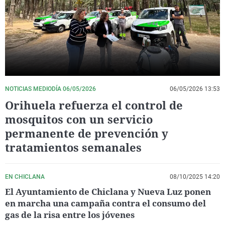
La rosa de los vientos
Caso
Extremadura
Virales
Gente viajera
Retornados
Galicia
Televisión
Como el perro y el gat
Equipo de investigaci
La Rioja
Elecciones
Operación Viuda Negr
Navarra
País Vasco
NOTICIAS MEDIODÍA 06/05/2026
06/05/2026 13:53
Orihuela refuerza el control de
mosquitos con un servicio
permanente de prevención y
tratamientos semanales
EN CHICLANA
08/10/2025 14:20
El Ayuntamiento de Chiclana y Nueva Luz ponen
en marcha una campaña contra el consumo del
gas de la risa entre los jóvenes