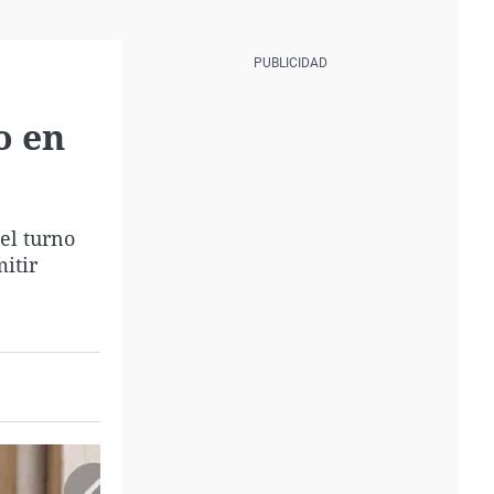
o en
el turno
itir