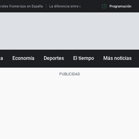
roles fronterizos en España
La diferencia entre observar el eclipse al 99% y al 100%
Programación
ña
Economía
Deportes
El tiempo
Más noticias
Fútbol
Sociedad
Baloncesto
Mundo
Tenis
Salud
Motor
Cultura
Ciencia y Tecnología
adrid
Gastronomía
nciana
Medio ambiente