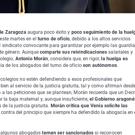
de Zaragoza
augura poco éxito y
poco seguimiento de la huel
ste martes en el
turno de oficio
, debido a los altos servicios
 sindicato convocante para garantizar por ejemplo las guardi
 de género. Aunque
comparte sus reivindicaciones
salariales y
Colegio,
Antonio Morán
, considera que, en rigor,
la huelga es
ía de los abogados del turno de oficio
son autónomos
.
olegios no estén defendiendo a esos profesionales que
en al servicio de la justicia gratuita, tal y como afirman desde
o a las peticiones que se plantean, Morán recuerda que un Decr
r la baja maternal y, aunque insuficiente,
el Gobierno aragoné
de la justicia gratuita.
Morán critica que Venia solicite las
contra del principio que siempre ha defendido la abogacía en 
e algunos abogados
temen ser sancionados
si reconocen