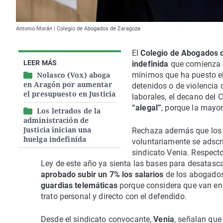
Antonio Morán | Colegio de Abogados de Zaragoza
El
Colegio de Abogados 
LEER MÁS
indefinida
que comienza e
Nolasco (Vox) aboga
mínimos que ha puesto el
en Aragón por aumentar
detenidos o de violencia
el presupuesto en Justicia
laborales, el decano del 
“alegal”
, porque la mayor
Los letrados de la
administración de
Justicia inician una
Rechaza además que los c
huelga indefinida
voluntariamente se adscrib
sindicato Venia. Respect
Ley de este año ya sienta las bases para desatasca
aprobado subir un 7% los salarios
de los abogados 
guardias telemáticas
porque considera que van en 
trato personal y directo con el defendido.
Desde el sindicato convocante,
Venia
, señalan qu