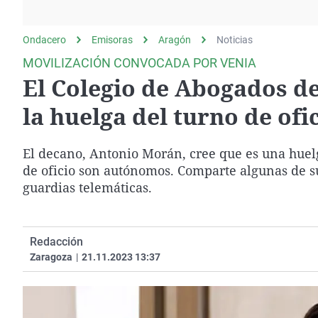
La rosa de los vientos
Caso
Extremadura
Gente viajera
Retornados
Galicia
Ondacero
Emisoras
Aragón
Noticias
Como el perro y el
Equipo de investigación
La Rioja
MOVILIZACIÓN CONVOCADA POR VENIA
gato
El Colegio de Abogados d
Operación Viuda
Navarra
Negra
País Vasco
la huelga del turno de ofi
El decano, Antonio Morán, cree que es una huelg
de oficio son autónomos. Comparte algunas de su
guardias telemáticas.
Redacción
Zaragoza
|
21.11.2023 13:37