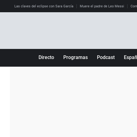
Las claves del eclipse con Sara García
Muere el padre de Leo Messi
Cont
Directo
Programas
Podcast
Espa
Más de uno
Los Perseguidos
Andalucía
Por fin
Malas decisiones
Aragón
Julia en la onda
Expedientes del más allá
Baleares
La brújula
El viaje del Guernica
Cantabria
Radioestadio
Invisibles
Cataluña
Radioestadio noche
Prohibido morirse
Comunidad de M
El colegio invisible
Esto no ha pasado
Comunitat Vale