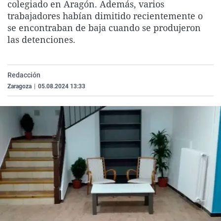
colegiado en Aragón. Además, varios
La rosa de los vientos
Caso
Extremadura
Virales
trabajadores habían dimitido recientemente o
Gente viajera
Retornados
Galicia
Televisión
se encontraban de baja cuando se produjeron
las detenciones.
Como el perro y el gat
Equipo de investigaci
La Rioja
Elecciones
Operación Viuda Negr
Navarra
Redacción
País Vasco
Zaragoza
|
05.08.2024 13:33