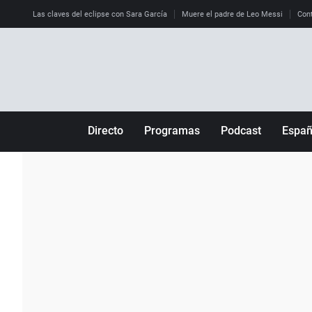
Las claves del eclipse con Sara García
Muere el padre de Leo Messi
Cont
Directo
Programas
Podcast
Espa
Más de uno
Los Perseguidos
Andalucía
Por fin
Malas decisiones
Aragón
Julia en la onda
Expedientes del más allá
Baleares
La brújula
El viaje del Guernica
Cantabria
Radioestadio
Invisibles
Cataluña
Radioestadio noche
Prohibido morirse
Comunidad de M
El colegio invisible
Esto no ha pasado
Comunitat Vale