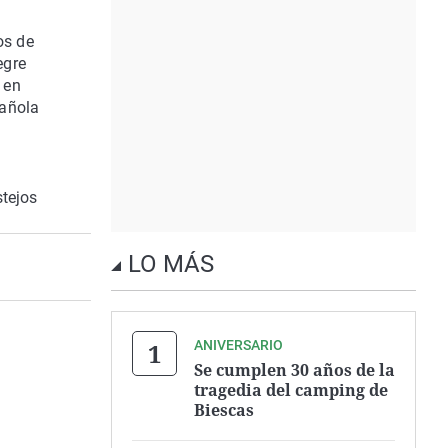
os de
egre
 en
pañola
stejos
LO MÁS
ANIVERSARIO
Se cumplen 30 años de la
tragedia del camping de
Biescas