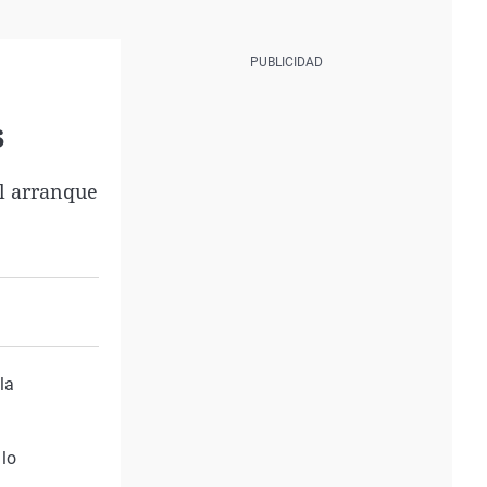
s
el arranque
la
 lo