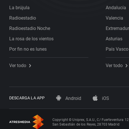
La brújula
Andalucía
Radioestadio
Valencia
Radioestadio Noche
Extremadu
La rosa de los vientos
Asturias
Por fin no es lunes
País Vasco
Ver todo
Ver todo
DESCARGA LA APP
Android
iOS
Copyright © Uniprex, S.A.U., C/ Fuerteventura 12
San Sebastián de los Reyes, 28703 Madrid