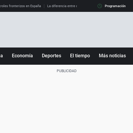
roles fronterizos en España
La diferencia entre observar el eclipse al 99% y al 100%
Programación
ña
Economía
Deportes
El tiempo
Más noticias
Fútbol
Sociedad
Baloncesto
Mundo
Tenis
Salud
Motor
Cultura
Ciencia y Tecnología
adrid
Gastronomía
nciana
Medio ambiente