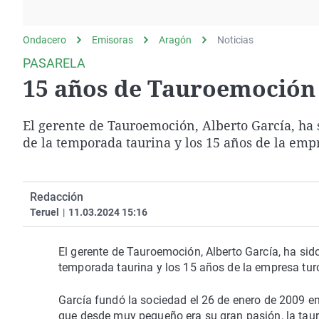
La rosa de los vientos
Caso
Extremadura
Gente viajera
Retornados
Galicia
Ondacero
Emisoras
Aragón
Noticias
Como el perro y el
Equipo de investigación
La Rioja
PASARELA
gato
15 años de Tauroemoción 
Operación Viuda
Navarra
Negra
País Vasco
El gerente de Tauroemoción, Alberto García, ha 
de la temporada taurina y los 15 años de la emp
Redacción
Teruel
|
11.03.2024 15:16
El gerente de Tauroemoción, Alberto García, ha sido
temporada taurina y los 15 años de la empresa tur
García fundó la sociedad el 26 de enero de 2009 en l
que desde muy pequeño era su gran pasión, la tau