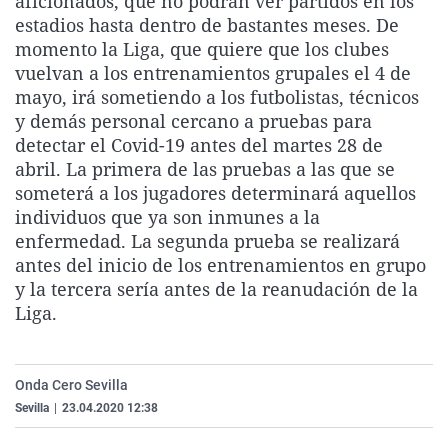
aficionados, que no podrán ver partidos en los
La rosa de los vientos
Caso
Extremadura
Virales
estadios hasta dentro de bastantes meses. De
momento la Liga, que quiere que los clubes
Gente viajera
Retornados
Galicia
Televisión
vuelvan a los entrenamientos grupales el 4 de
Como el perro y el gat
Equipo de investigaci
La Rioja
Elecciones
mayo, irá sometiendo a los futbolistas, técnicos
y demás personal cercano a pruebas para
Operación Viuda Negr
Navarra
detectar el Covid-19 antes del martes 28 de
País Vasco
abril.
La primera de las pruebas a las que se
someterá a los jugadores determinará aquellos
individuos que ya son inmunes a la
enfermedad
. La segunda prueba se realizará
antes del inicio de los entrenamientos en grupo
y la tercera sería antes de la reanudación de la
Liga.
Onda Cero Sevilla
Sevilla
|
23.04.2020 12:38