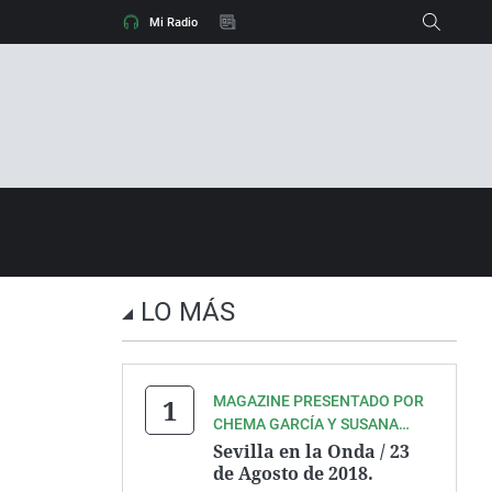
A el tiempo
Dani Alves
Mi Radio
Carlos III
Tramos IRPF 2024
BOE SMI
LO MÁS
MAGAZINE PRESENTADO POR
CHEMA GARCÍA Y SUSANA
VALDÉS.
Sevilla en la Onda / 23
de Agosto de 2018.