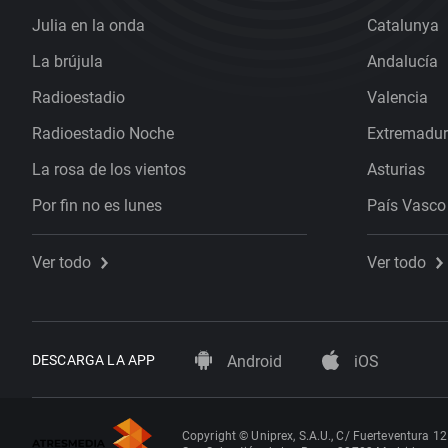
Julia en la onda
Catalunya
La brújula
Andalucía
Radioestadio
Valencia
Radioestadio Noche
Extremadu
La rosa de los vientos
Asturias
Por fin no es lunes
País Vasco
Ver todo
Ver todo
DESCARGA LA APP
Android
iOS
Copyright © Uniprex, S.A.U., C/ Fuerteventura 12