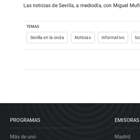
Las noticias de Sevilla, a mediodía, con Miguel Muñ
Virales
Gente Viajera
Sevilla
2100
No son horas
Mallorca
Ellas Juegan
TEMAS
Como el perro y el gato
Valladolid
Rock and Rol
Sevilla en la onda
Noticias
informativo
lo
Todos los programas
Lista de emisoras
Todos los po
PROGRAMAS
EMISORAS
Más de uno
Madrid