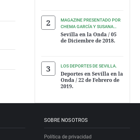
MAGAZINE PRESENTADO POR
CHEMA GARCÍA Y SUSANA
VALDÉS.
Sevilla en la Onda / 05
de Diciembre de 2018.
LOS DEPORTES DE SEVILLA.
Deportes en Sevilla en la
Onda / 22 de Febrero de
2019.
SOBRE NOSOTROS
Política de privacidad