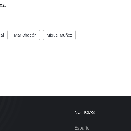
oz.
l Animal
cal
Mar Chacón
Miguel Muñoz
dcasts
NOTICIAS
España