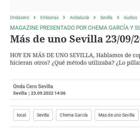
La rosa de los vientos
Caso
Extremadura
Gente viajera
Retornados
Galicia
Ondacero
Emisoras
Andalucía
Sevilla
Audios
Como el perro y el
Equipo de investigación
La Rioja
MAGAZINE PRESENTADO POR CHEMA GARCÍA Y S
gato
Más de uno Sevilla 23/09/
Operación Viuda
Navarra
Negra
País Vasco
HOY EN MÁS DE UNO SEVILLA, Hablamos de copiar
hicieran otros? ¿Qué método utilizaba? ¿Lo pilla
Onda Cero Sevilla
Sevilla
|
23.09.2022 14:06
local
Sevilla
Chema García
Mas de uno Sevilla