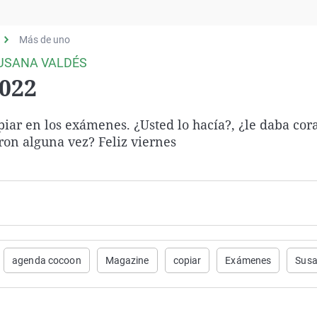
Virales
Televisión
Más de uno
Elecciones
USANA VALDÉS
2022
 en los exámenes. ¿Usted lo hacía?, ¿le daba cora
ron alguna vez? Feliz viernes
agenda cocoon
Magazine
copiar
Exámenes
Susa