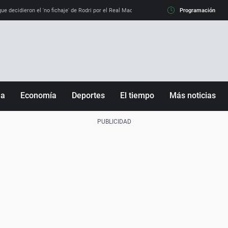
e decidieron el 'no fichaje' de Rodri por el Real Madrid y su 'sí' al Barça
Programación
La llamada de
ña
Economía
Deportes
El tiempo
Más noticias
Fútbol
Sociedad
Baloncesto
Mundo
Tenis
Salud
Motor
Cultura
Ciencia y Tecnología
adrid
Gastronomía
nciana
Medio ambiente