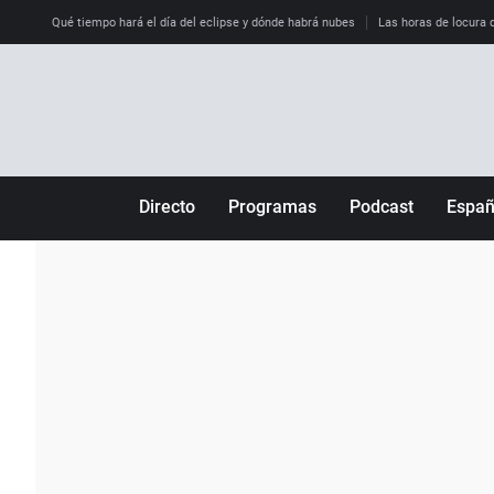
Qué tiempo hará el día del eclipse y dónde habrá nubes
Las horas de locura qu
Directo
Programas
Podcast
Espa
Más de uno
Los Perseguidos
Andalucía
Por fin
Malas decisiones
Aragón
Julia en la onda
Expedientes del más allá
Baleares
La brújula
El viaje del Guernica
Cantabria
Radioestadio
Invisibles
Cataluña
Radioestadio noche
Prohibido morirse
Comunidad de M
El colegio invisible
Esto no ha pasado
Comunitat Vale