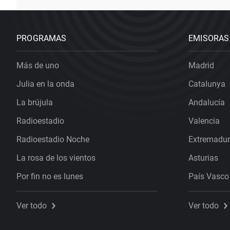
PROGRAMAS
EMISORAS
Más de uno
Madrid
Julia en la onda
Catalunya
La brújula
Andalucía
Radioestadio
Valencia
Radioestadio Noche
Extremadu
La rosa de los vientos
Asturias
Por fin no es lunes
País Vasco
Ver todo
Ver todo