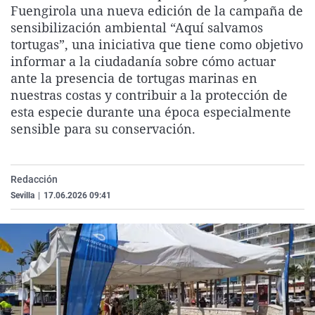
Fuengirola una nueva edición de la campaña de
La rosa de los vientos
Caso
Extremadura
Virales
sensibilización ambiental “Aquí salvamos
Gente viajera
Retornados
Galicia
Televisión
tortugas”, una iniciativa que tiene como objetivo
informar a la ciudadanía sobre cómo actuar
Como el perro y el gat
Equipo de investigaci
La Rioja
Elecciones
ante la presencia de tortugas marinas en
Operación Viuda Negr
Navarra
nuestras costas y contribuir a la protección de
esta especie durante una época especialmente
País Vasco
sensible para su conservación.
Redacción
Sevilla
|
17.06.2026 09:41