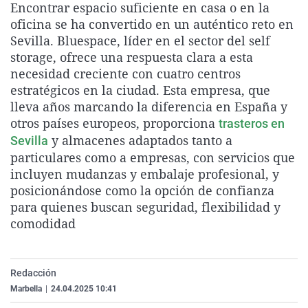
Encontrar espacio suficiente en casa o en la
La rosa de los vientos
Caso
Extremadura
Virales
oficina se ha convertido en un auténtico reto en
Gente viajera
Retornados
Galicia
Televisión
Sevilla. Bluespace, líder en el sector del self
storage, ofrece una respuesta clara a esta
Como el perro y el gat
Equipo de investigaci
La Rioja
Elecciones
necesidad creciente con cuatro centros
Operación Viuda Negr
Navarra
estratégicos en la ciudad. Esta empresa, que
lleva años marcando la diferencia en España y
País Vasco
otros países europeos, proporciona
trasteros en
y almacenes adaptados tanto a
Sevilla
particulares como a empresas, con servicios que
incluyen mudanzas y embalaje profesional, y
posicionándose como la opción de confianza
para quienes buscan seguridad, flexibilidad y
comodidad
Redacción
Marbella
|
24.04.2025 10:41