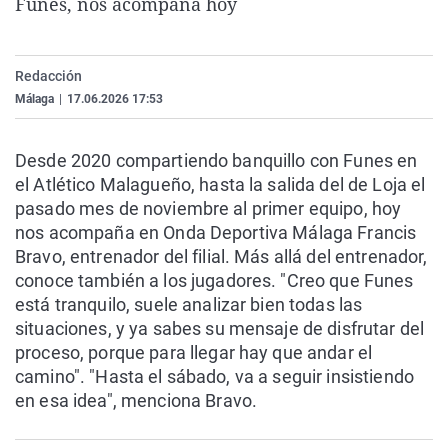
Funes, nos acompaña hoy
La rosa de los vientos
Caso
Extremadura
Virales
Gente viajera
Retornados
Galicia
Televisión
Redacción
Como el perro y el gat
Equipo de investigaci
La Rioja
Elecciones
Málaga
|
17.06.2026 17:53
Operación Viuda Negr
Navarra
País Vasco
Desde 2020 compartiendo banquillo con Funes en
el Atlético Malagueño, hasta la salida del de Loja el
pasado mes de noviembre al primer equipo, hoy
nos acompaña en Onda Deportiva Málaga Francis
Bravo, entrenador del filial. Más allá del entrenador,
conoce también a los jugadores. "Creo que Funes
está tranquilo, suele analizar bien todas las
situaciones, y ya sabes su mensaje de disfrutar del
proceso, porque para llegar hay que andar el
camino". "Hasta el sábado, va a seguir insistiendo
en esa idea", menciona Bravo.