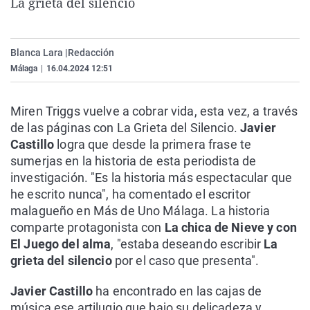
La grieta del silencio
La rosa de los vientos
Caso
Extremadura
Virales
Gente viajera
Retornados
Galicia
Televisión
Blanca Lara |
Redacción
Como el perro y el gat
Equipo de investigaci
La Rioja
Elecciones
Málaga
|
16.04.2024 12:51
Operación Viuda Negr
Navarra
País Vasco
Miren Triggs vuelve a cobrar vida, esta vez, a través
de las páginas con La Grieta del Silencio.
Javier
Castillo
logra que desde la primera frase te
sumerjas en la historia de esta periodista de
investigación. "Es la historia más espectacular que
he escrito nunca", ha comentado el escritor
malagueño en Más de Uno Málaga. La historia
comparte protagonista con
La chica de Nieve y con
El Juego del alma
, "estaba deseando escribir
La
grieta del silencio
por el caso que presenta".
Javier Castillo
ha encontrado en las cajas de
música ese artilugio que bajo su delicadeza y