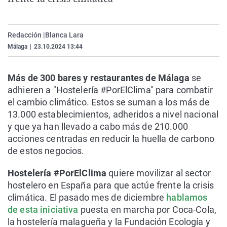
La rosa de los vientos
Caso
Extremadura
Virales
Gente viajera
Retornados
Galicia
Televisión
Redacción |
Blanca Lara
Como el perro y el gat
Equipo de investigaci
La Rioja
Elecciones
Málaga
|
23.10.2024 13:44
Operación Viuda Negr
Navarra
Más de 300 bares y restaurantes de Málaga
se
País Vasco
adhieren a "Hostelería #PorElClima" para combatir
el cambio climático. Estos se suman a los más de
13.000 establecimientos, adheridos a nivel nacional
y que ya han llevado a cabo más de 210.000
acciones centradas en reducir la huella de carbono
de estos negocios.
Hostelería #PorElClima
quiere movilizar al sector
hostelero en España para que actúe frente la crisis
climática. El pasado mes de diciembre
hablamos
de esta iniciativa
puesta en marcha por Coca-Cola,
la hostelería malagueña y la Fundación Ecología y