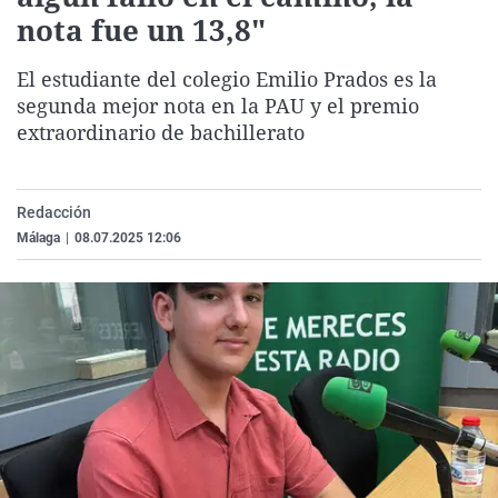
La rosa de los vientos
Caso
Extremadura
Virales
nota fue un 13,8"
Gente viajera
Retornados
Galicia
Televisión
El estudiante del colegio Emilio Prados es la
Como el perro y el gat
Equipo de investigaci
La Rioja
Elecciones
segunda mejor nota en la PAU y el premio
extraordinario de bachillerato
Operación Viuda Negr
Navarra
País Vasco
Redacción
Málaga
|
08.07.2025 12:06