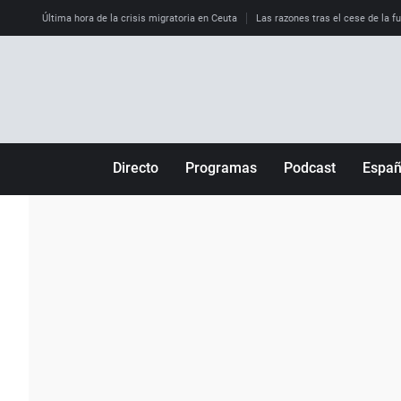
Última hora de la crisis migratoria en Ceuta
Las razones tras el cese de la f
Directo
Programas
Podcast
Espa
Más de uno
Los Perseguidos
Andalucía
Por fin
Malas decisiones
Aragón
Julia en la onda
Expedientes del más allá
Baleares
La brújula
El viaje del Guernica
Cantabria
Radioestadio
Invisibles
Cataluña
Radioestadio noche
Prohibido morirse
Comunidad de M
El colegio invisible
Esto no ha pasado
Comunitat Vale