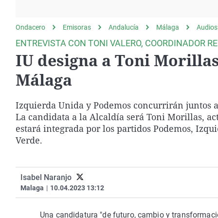
La rosa de los vientos
Caso
Extremadura
Gente viajera
Retornados
Galicia
Ondacero
Emisoras
Andalucía
Málaga
Audios
Como el perro y el
Equipo de investigación
La Rioja
ENTREVISTA CON TONI VALERO, COORDINADOR R
gato
IU designa a Toni Morilla
Operación Viuda
Navarra
Negra
País Vasco
Málaga
Izquierda Unida y Podemos concurrirán juntos a
La candidata a la Alcaldía será Toni Morillas, act
estará integrada por los partidos Podemos, Izqu
Verde.
Isabel Naranjo
Malaga
|
10.04.2023 13:12
Una candidatura "de futuro, cambio y transformaci