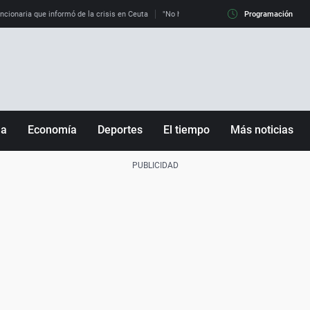
uncionaria que informó de la crisis en Ceuta
"No hay mafias, que no nos engañen": exper
Programación
ña
Economía
Deportes
El tiempo
Más noticias
Fútbol
Sociedad
Baloncesto
Mundo
Tenis
Salud
Motor
Cultura
Ciencia y Tecnología
adrid
Gastronomía
nciana
Medio ambiente