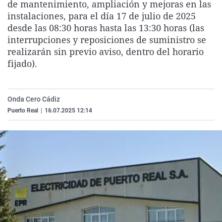
de mantenimiento, ampliación y mejoras en las
La rosa de los vientos
Caso
Extremadura
Virales
instalaciones, para el día 17 de julio de 2025
Gente viajera
Retornados
Galicia
Televisión
desde las 08:30 horas hasta las 13:30 horas (las
interrupciones y reposiciones de suministro se
Como el perro y el gat
Equipo de investigaci
La Rioja
Elecciones
realizarán sin previo aviso, dentro del horario
Operación Viuda Negr
Navarra
fijado).
País Vasco
Onda Cero Cádiz
Puerto Real
|
16.07.2025 12:14