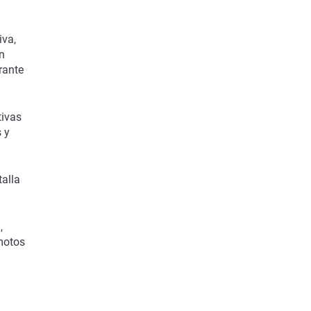
iva,
n
rante
tivas
s y
talla
,
 motos