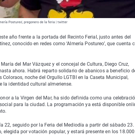
ía Postureo', pregonero de la feria | twitter
ste año frente a la portada del Recinto Ferial, justo antes del
tínez, conocido en redes como ‘Almería Postureo’, que cuenta 
 María del Mar Vázquez y el concejal de Cultura, Diego Cruz,
hasta ahora. Habrá reparto solidario de abanicos a beneficio d
s Coloraos, noche del Orgullo LGTBI en la Caseta Municipal,
la identidad cultural almeriense.
honor a la Virgen del Mar, ha sido definida como una celebraci
social para la ciudad. La programación ya está disponible onli
to.
 día 22, seguido por la Feria del Mediodía a partir del sábado 23.
o, elegida por votación popular, y estará presente en los 18.000