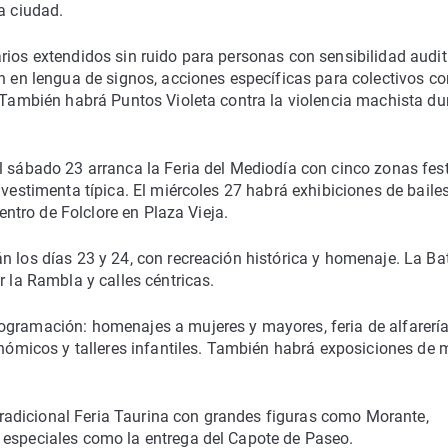
a ciudad.
rios extendidos sin ruido para personas con sensibilidad audit
ón en lengua de signos, acciones específicas para colectivos co
. También habrá Puntos Violeta contra la violencia machista du
l sábado 23 arranca la Feria del Mediodía con cinco zonas fes
 vestimenta típica. El miércoles 27 habrá exhibiciones de baile
uentro de Folclore en Plaza Vieja.
n los días 23 y 24, con recreación histórica y homenaje. La Ba
r la Rambla y calles céntricas.
ogramación: homenajes a mujeres y mayores, feria de alfarería
ronómicos y talleres infantiles. También habrá exposiciones de
a tradicional Feria Taurina con grandes figuras como Morante,
 especiales como la entrega del Capote de Paseo.