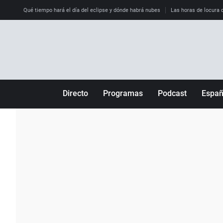
Qué tiempo hará el día del eclipse y dónde habrá nubes
Las horas de locura qu
Directo
Programas
Podcast
Espa
Más de uno
Los Perseguidos
Andalucía
Por fin
Malas decisiones
Aragón
Julia en la onda
Expedientes del más allá
Baleares
La brújula
El viaje del Guernica
Cantabria
Radioestadio
Invisibles
Cataluña
Radioestadio noche
Prohibido morirse
Comunidad de M
El colegio invisible
Esto no ha pasado
Comunitat Vale