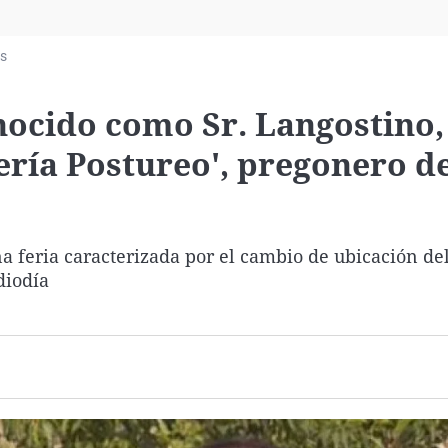
Virales
Televisión
as
Elecciones
nocido como Sr. Langostino
ría Postureo', pregonero de
 feria caracterizada por el cambio de ubicación de
diodía