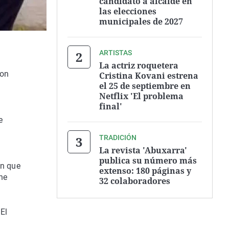
candidato a alcalde en
las elecciones
municipales de 2027
ARTISTAS
La actriz roquetera
con
Cristina Kovani estrena
el 25 de septiembre en
Netflix 'El problema
final'
e
TRADICIÓN
La revista 'Abuxarra'
publica su número más
ón que
extenso: 180 páginas y
ne
32 colaboradores
 El