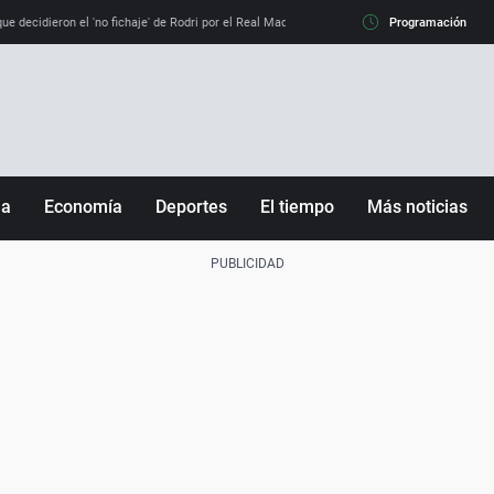
e decidieron el 'no fichaje' de Rodri por el Real Madrid y su 'sí' al Barça
Programación
La llamada de
ña
Economía
Deportes
El tiempo
Más noticias
Fútbol
Sociedad
Baloncesto
Mundo
Tenis
Salud
Motor
Cultura
Ciencia y Tecnología
adrid
Gastronomía
nciana
Medio ambiente