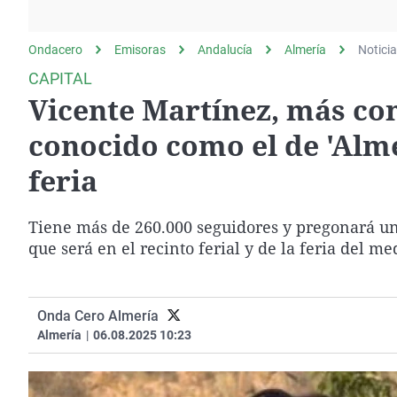
La rosa de los vientos
Caso
Extremadura
Gente viajera
Retornados
Galicia
Ondacero
Emisoras
Andalucía
Almería
Notici
Como el perro y el
Equipo de investigación
La Rioja
CAPITAL
gato
Vicente Martínez, más co
Operación Viuda
Navarra
Negra
País Vasco
conocido como el de 'Alme
feria
Tiene más de 260.000 seguidores y pregonará una
que será en el recinto ferial y de la feria del me
Onda Cero Almería
Almería
|
06.08.2025 10:23