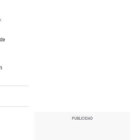
,
 de
n