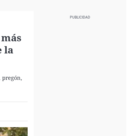
, más
 la
l pregón,