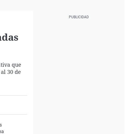
adas
tiva que
al 30 de
s
na