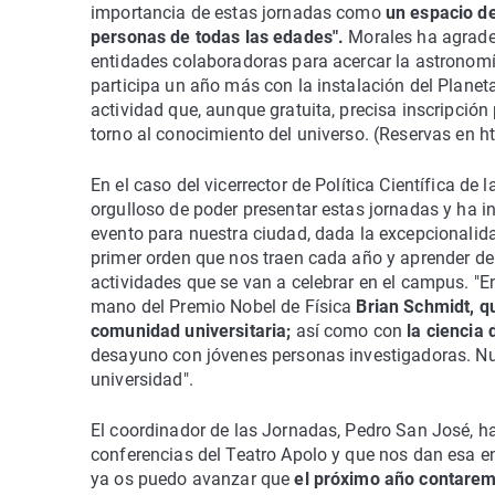
importancia de estas jornadas como
un espacio de
personas de todas las edades".
Morales ha agradec
entidades colaboradoras para acercar la astronomía
participa un año más con la instalación del Planeta
actividad que, aunque gratuita, precisa inscripción
torno al conocimiento del universo. (Reservas en h
En el caso del vicerrector de Política Científica d
orgulloso de poder presentar estas jornadas y ha i
evento para nuestra ciudad, dada la excepcionalidad
primer orden que nos traen cada año y aprender de e
actividades que se van a celebrar en el campus. "E
mano del Premio Nobel de Física
Brian Schmidt, q
comunidad universitaria;
así como con
la ciencia 
desayuno con jóvenes personas investigadoras. Nu
universidad".
El coordinador de las Jornadas, Pedro San José, ha
conferencias del Teatro Apolo y que nos dan esa ene
ya os puedo avanzar que
el próximo año contaremo