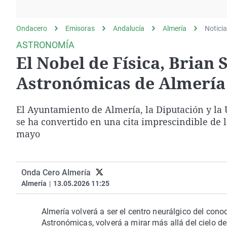
La rosa de los vientos
Caso
Extremadura
Gente viajera
Retornados
Galicia
Ondacero
Emisoras
Andalucía
Almería
Notici
Como el perro y el
Equipo de investigación
La Rioja
ASTRONOMÍA
gato
El Nobel de Física, Brian 
Operación Viuda
Navarra
Negra
País Vasco
Astronómicas de Almería
El Ayuntamiento de Almería, la Diputación y la
se ha convertido en una cita imprescindible de 
mayo
Onda Cero Almería
Almería
|
13.05.2026 11:25
Almería volverá a ser el centro neurálgico del con
Astronómicas, volverá a mirar más allá del cielo de