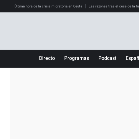
Última hora de la crisis migratoria en Ceuta
Las razones tras el cese de la f
Directo
Programas
Podcast
Espa
Más de uno
Los Perseguidos
Andalucía
Por fin
Malas decisiones
Aragón
Julia en la onda
Expedientes del más allá
Baleares
La brújula
El viaje del Guernica
Cantabria
Radioestadio
Invisibles
Cataluña
Radioestadio noche
Prohibido morirse
Comunidad de M
El colegio invisible
Esto no ha pasado
Comunitat Vale