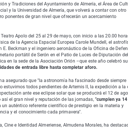
ción y Tradiciones del Ayuntamiento de Almería, el Área de Cult
cial y la Universidad de Almería, que volverá a contar con otro
tro ponentes de gran nivel que ofrecerán un acercamiento
Teatro Apolo del 25 al 29 de mayo, con inicio a las 20.00 horas
ísica de la Agencia Espacial Europea Carole Mundell, el astrofí
hn E. Beckman y el ingeniero aeronáutico de la Oficina de Defe
etario portátil de Serón en el Patio de Luces de Diputación del
a en la sede de la Asociación Orión –que este año celebró su
idades de entrada libre hasta completar aforo.
z, ha asegurado que "la astronomía ha fascinado desde siempre 
 estuvimos todos pendientes de Artemis II, la expedición a la 
expectación ante ese eclipse solar que se producirá el 12 de ago
así el gran nivel y reputación de las jornadas,
"cumplen ya 14
un auténtico referente científico de prestigio en la materia y
encia y el conocimiento cada primavera".
ura, Cine e Identidad Almeriense, Almudena Morales, ha destacad