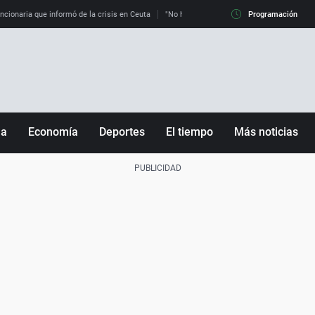
uncionaria que informó de la crisis en Ceuta
"No hay mafias, que no nos engañen": exper
Programación
ña
Economía
Deportes
El tiempo
Más noticias
Fútbol
Sociedad
Baloncesto
Mundo
Tenis
Salud
Motor
Cultura
Ciencia y Tecnología
adrid
Gastronomía
nciana
Medio ambiente