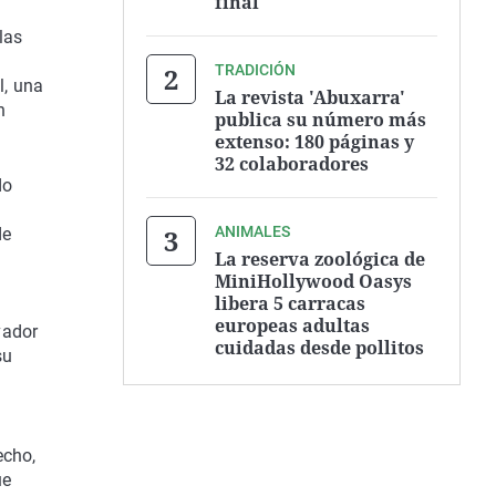
final'
las
TRADICIÓN
l, una
La revista 'Abuxarra'
n
publica su número más
extenso: 180 páginas y
32 colaboradores
do
ANIMALES
de
La reserva zoológica de
MiniHollywood Oasys
libera 5 carracas
a
europeas adultas
vador
cuidadas desde pollitos
su
echo,
ue