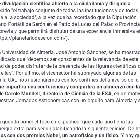
 divulgación científica abierto a la ciudadanía y dirigido a
ido "el trabajo conjunto de todas las instituciones y de todas 
 a la sociedad", a la vez que ha recordado que la Diputación
rio Portátil de Serón en el Patio de Luces del Palacio Provincia
 previa y que permitirá disfrutar de una experiencia inmersiva e
ttps://planetariodeseron.com/).
e la Universidad de Almería, José Antonio Sánchez, se ha mostra
ndicado que "debemos ser conscientes de la relevancia de este
 de poder disfrutar de la presencia de las figuras científicas 
llas". Por último, el vicerrector ha subrayado algunas de las
n la UAL nos ilusionaremos con los confines del universo de la
ue impartirá una conferencia y compartirá un almuerzo con l
de Carole Mundell, directora de Ciencia de la ESA,
en un moti
estras Jornadas Astronómicas son un orgullo para Almería y 
 querido poner el foco en el público "que cada año llena las
rgía extra para seguir planificando la siguiente edición. De h
s con dos premios Nobel, un astrofísico y un físico.
Y hay q