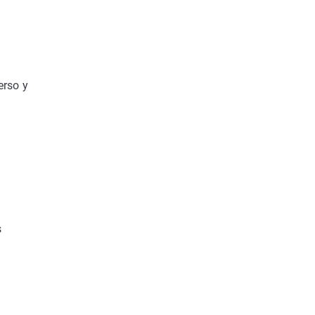
erso y
s