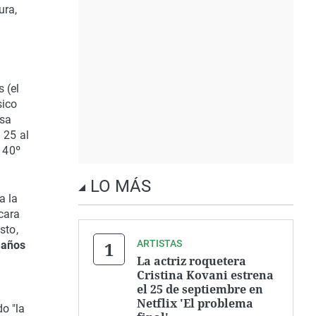
ura,
 (el
sico
nsa
 25 al
 40º
LO MÁS
a la
cara
sto,
ARTISTAS
 años
La actriz roquetera
Cristina Kovani estrena
el 25 de septiembre en
Netflix 'El problema
o "la