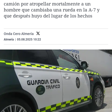
camión por atropellar mortalmente a un
La rosa de los vientos
Caso
Extremadura
Virales
hombre que cambiaba una rueda en la A-7 y
Gente viajera
Retornados
Galicia
Televisión
que después huyo del lugar de los hechos
Como el perro y el gat
Equipo de investigaci
La Rioja
Elecciones
Operación Viuda Negr
Navarra
Onda Cero Almería
País Vasco
Almería
|
05.08.2025 10:22