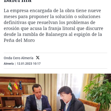
La rosa de los vientos
Caso
Extremadura
Virales
La empresa encargada de la obra tiene nueve
Gente viajera
Retornados
Galicia
Televisión
meses para proponer la solución o soluciones
Como el perro y el gat
Equipo de investigaci
La Rioja
Elecciones
definitivas que resuelvan los problemas de
erosión que acusa la franja litoral que discurre
Operación Viuda Negr
Navarra
desde la rambla de Balanegra al espigón de la
País Vasco
Peña del Moro
Onda Cero Almería
Almería
|
12.01.2023 10:17