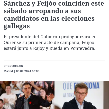
Sánchez y Feijóo coinciden este
La rosa de los viento
Caso
Extremadura
Virales
sábado arropando a sus
Gente viajera
Retornados
Galicia
Televisión
candidatos en las elecciones
Como el perro y el ga
Equipo de investigac
La Rioja
Elecciones
gallegas
Operación Viuda Neg
Navarra
El presidente del Gobierno protagonizará en
País Vasco
Ourense su primer acto de campaña; Feijóo
estará junto a Rajoy y Rueda en Pontevedra.
ondacero.es
Madrid
|
03.02.2024 06:03