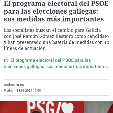
El programa electoral del PSOE
La rosa de los viento
Caso
Extremadura
Virales
para las elecciones gallegas:
Gente viajera
Retornados
Galicia
Televisión
sus medidas más importantes
Como el perro y el ga
Equipo de investigac
La Rioja
Elecciones
Los socialistas buscan el cambio para Galicia
Operación Viuda Neg
Navarra
con José Ramón Gómez Besteiro como candidato
País Vasco
y han presentado una batería de medidas con 12
líneas de actuación.
👉
El programa electoral del PSOE para las
elecciones gallegas: sus medidas más importantes
ondacero.es
Madrid
|
13.02.2024 10:08