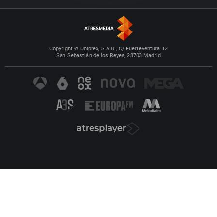
Copyright © Uniprex, S.A.U., C/ Fuerteventura 12
San Sebastián de los Reyes, 28703 Madrid