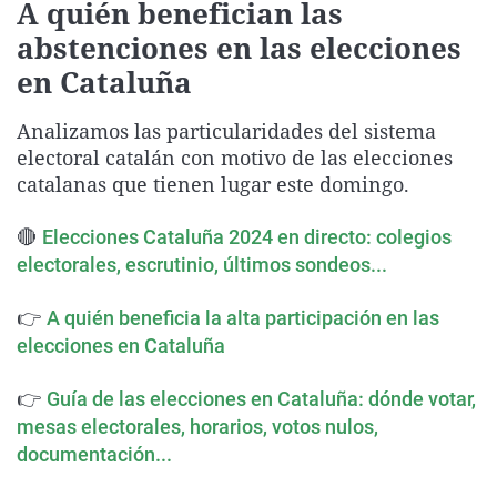
A quién benefician las
La rosa de los vientos
Caso
Extremadura
Virales
abstenciones en las elecciones
Gente viajera
Retornados
Galicia
Televisión
en Cataluña
Como el perro y el gat
Equipo de investigaci
La Rioja
Elecciones
Analizamos las particularidades del sistema
Operación Viuda Negr
Navarra
electoral catalán con motivo de las elecciones
País Vasco
catalanas que tienen lugar este domingo.
🔴
Elecciones Cataluña 2024 en directo: colegios
electorales, escrutinio, últimos sondeos...
👉
A quién beneficia la alta participación en las
elecciones en Cataluña
👉
Guía de las elecciones en Cataluña: dónde votar,
mesas electorales, horarios, votos nulos,
documentación...