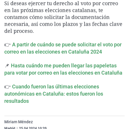
Si deseas ejercer tu derecho al voto por correo
La rosa de los vientos
Caso
Extremadura
Virales
en las próximas elecciones catalanas, te
Gente viajera
Retornados
Galicia
Televisión
contamos cómo solicitar la documentación
necesaria, así como los plazos y las fechas clave
Como el perro y el gat
Equipo de investigaci
La Rioja
Elecciones
del proceso.
Operación Viuda Negr
Navarra
👉
A partir de cuándo se puede solicitar el voto por
País Vasco
correo en las elecciones en Cataluña 2024
📌
Hasta cuándo me pueden llegar las papeletas
para votar por correo en las elecciones en Cataluña
👉
Cuando fueron las últimas elecciones
autonómicas en Cataluña: estos fueron los
resultados
Miriam Méndez
Madrid
|
25.04.2024 10:39