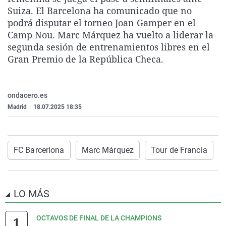
La rosa de los vientos
Caso
Extremadura
Virales
Suiza. El Barcelona ha comunicado que no
podrá disputar el torneo Joan Gamper en el
Gente viajera
Retornados
Galicia
Televisión
Camp Nou. Marc Márquez ha vuelto a liderar la
Como el perro y el gat
Equipo de investigaci
La Rioja
Elecciones
segunda sesión de entrenamientos libres en el
Gran Premio de la República Checa.
Operación Viuda Negr
Navarra
País Vasco
ondacero.es
Madrid
|
18.07.2025 18:35
FC Barcerlona
Marc Márquez
Tour de Francia
LO MÁS
OCTAVOS DE FINAL DE LA CHAMPIONS