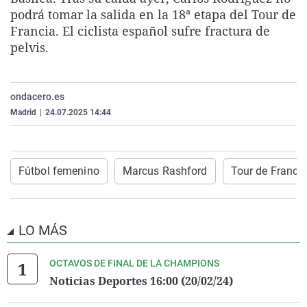
La rosa de los vientos
Caso
Extremadura
Virales
podrá tomar la salida en la 18ª etapa del Tour de
Francia. El ciclista español sufre fractura de
Gente viajera
Retornados
Galicia
Televisión
pelvis.
Como el perro y el gat
Equipo de investigaci
La Rioja
Elecciones
Operación Viuda Negr
Navarra
ondacero.es
País Vasco
Madrid
|
24.07.2025 14:44
Fútbol femenino
Marcus Rashford
Tour de Franci
LO MÁS
OCTAVOS DE FINAL DE LA CHAMPIONS
Noticias Deportes 16:00 (20/02/24)