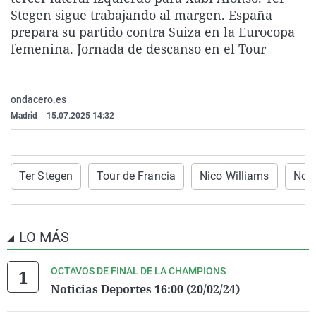
La rosa de los vientos
Caso
Extremadura
Virales
Stegen sigue trabajando al margen. España
prepara su partido contra Suiza en la Eurocopa
Gente viajera
Retornados
Galicia
Televisión
femenina. Jornada de descanso en el Tour
Como el perro y el gat
Equipo de investigaci
La Rioja
Elecciones
Operación Viuda Negr
Navarra
ondacero.es
País Vasco
Madrid
|
15.07.2025 14:32
Ter Stegen
Tour de Francia
Nico Williams
Noti
LO MÁS
OCTAVOS DE FINAL DE LA CHAMPIONS
Noticias Deportes 16:00 (20/02/24)