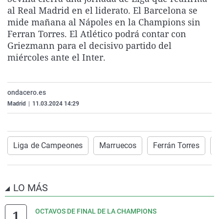
La rosa de los vientos
Caso
Extremadura
Virales
al Real Madrid en el liderato. El Barcelona se
mide mañana al Nápoles en la Champions sin
Gente viajera
Retornados
Galicia
Televisión
Ferran Torres. El Atlético podrá contar con
Como el perro y el gat
Equipo de investigaci
La Rioja
Elecciones
Griezmann para el decisivo partido del
miércoles ante el Inter.
Operación Viuda Negr
Navarra
País Vasco
ondacero.es
Madrid
|
11.03.2024 14:29
Liga de Campeones
Marruecos
Ferrán Torres
LO MÁS
OCTAVOS DE FINAL DE LA CHAMPIONS