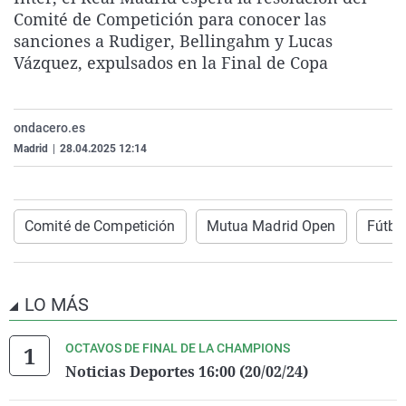
La rosa de los vientos
Caso
Extremadura
Virales
Comité de Competición para conocer las
sanciones a Rudiger, Bellingahm y Lucas
Gente viajera
Retornados
Galicia
Televisión
Vázquez, expulsados en la Final de Copa
Como el perro y el gat
Equipo de investigaci
La Rioja
Elecciones
Operación Viuda Negr
Navarra
ondacero.es
País Vasco
Madrid
|
28.04.2025 12:14
Comité de Competición
Mutua Madrid Open
Fútbo
LO MÁS
OCTAVOS DE FINAL DE LA CHAMPIONS
Noticias Deportes 16:00 (20/02/24)