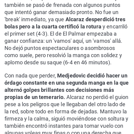
también se pasó de frenada con algunos puntos
que intentó ganar demasiado pronto. No fue un
'break' inmediato, ya que
Alcaraz desperdició tres
bolas pero a la cuarta certificó la rotura
y encarriló
el primer set (4-3). El de El Palmar empezaba a
ganar confianza: un 'vamos' aquí, un 'vamos' allá.
No dejó puntos espectaculares o asombrosos
como suele, pero resolvió la manga con solidez y
aplomo desde su saque (6-4 en 46 minutos).
Con nada que perder,
Medjedovic decidió hacer un
órdago constante en una segunda manga en la que
alternó golpes brillantes con decisiones más
propias de un temerario.
Alcaraz no perdió el guion
pese a los peligros que le llegaban del otro lado de
la red, sobre todo en forma de dejadas. Mantuvo la
firmeza y la calma, siguió moviéndose con soltura y
también encontró instantes para tomar vuelo con
algunas voleas muy finas o con una derecha que