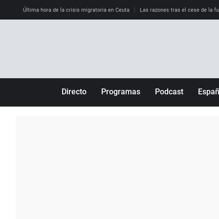
Última hora de la crisis migratoria en Ceuta
Las razones tras el cese de la f
Directo
Programas
Podcast
Espa
Más de uno
Los Perseguidos
Andalucía
Por fin
Malas decisiones
Aragón
Julia en la onda
Expedientes del más allá
Baleares
La brújula
El viaje del Guernica
Cantabria
Radioestadio
Invisibles
Cataluña
Radioestadio noche
Prohibido morirse
Comunidad de M
El colegio invisible
Esto no ha pasado
Comunitat Vale