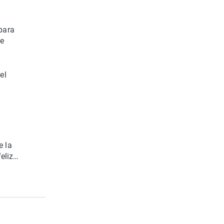
para
de
el
e la
feliz…