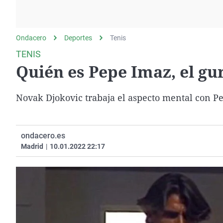
La rosa de los vientos
Caso
Extremadura
Gente viajera
Retornados
Galicia
Ondacero
Deportes
Como el perro y el
Tenis
Equipo de investigación
La Rioja
gato
TENIS
Operación Viuda
Navarra
Quién es Pepe Imaz, el gu
Negra
País Vasco
Novak Djokovic trabaja el aspecto mental con 
ondacero.es
Madrid
|
10.01.2022 22:17