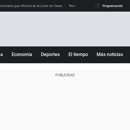
uncionaria que informó de la crisis en Ceuta
"No hay mafias, que no nos engañen": exper
Programación
ña
Economía
Deportes
El tiempo
Más noticias
Fútbol
Sociedad
Baloncesto
Mundo
Tenis
Salud
Motor
Cultura
Ciencia y Tecnología
adrid
Gastronomía
nciana
Medio ambiente