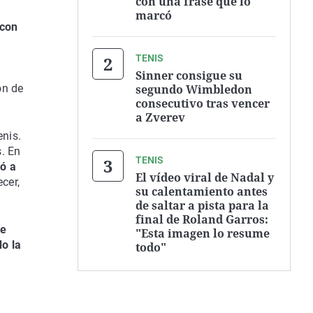
con una frase que lo
marcó
 con
TENIS
Sinner consigue su
segundo Wimbledon
ón de
consecutivo tras vencer
a Zverev
enis.
. En
TENIS
vó a
El vídeo viral de Nadal y
cer,
su calentamiento antes
de saltar a pista para la
final de Roland Garros:
te
"Esta imagen lo resume
o la
todo"