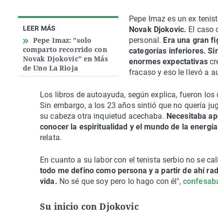
Pepe Imaz es un ex tenist
LEER MÁS
Novak Djokovic.
El caso 
Pepe Imaz: "solo
personal.
Era una gran fi
comparto recorrido con
categorías inferiores. Si
Novak Djokovic" en Más
enormes expectativas
cr
de Uno La Rioja
fracaso y eso le llevó a 
Los libros de autoayuda, según explica, fueron los q
Sin embargo, a los 23 años sintió que no quería j
su cabeza otra inquietud acechaba.
Necesitaba apr
conocer la espiritualidad y el mundo de la energía
relata.
En cuanto a su labor con el tenista serbio no se ca
todo me defino como persona y a partir de ahí rad
vida.
No sé que soy pero lo hago con él",
confesab
Su inicio con Djokovic