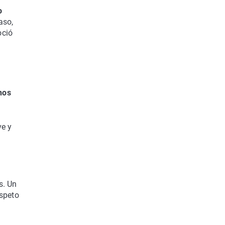
o
aso,
oció
nos
ve y
s. Un
speto