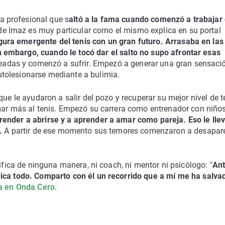
a profesional que s
altó a la fama cuando comenzó a trabajar
de Imaz es muy particular como el mismo explica en su portal
gura emergente del tenis con un gran futuro. Arrasaba en las
n embargo, cuando le tocó dar el salto no supo afrontar esas
eadas y comenzó a sufrir. Empezó a generar una gran sensaci
autolesionarse mediante a bulimia.
ue le ayudaron a salir del pozo y recuperar su mejor nivel de t
ugar más al tenis. Empezó su carrera como entrenador con niños
ender a abrirse y a aprender a amar como pareja. Eso le lle
.
A partir de ese momento sus temores comenzaron a desapare
lifica de ninguna manera, ni coach, ni mentor ni psicólogo: "
An
ica todo. Comparto con él un recorrido que a mí me ha salvad
a en Onda Cero.