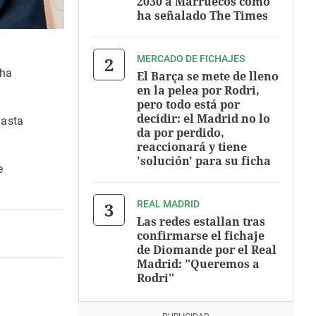
2030 a Marruecos como
ha señalado The Times
MERCADO DE FICHAJES
 ha
El Barça se mete de lleno
en la pelea por Rodri,
pero todo está por
decidir: el Madrid no lo
hasta
da por perdido,
reaccionará y tiene
'solución' para su ficha
e
REAL MADRID
Las redes estallan tras
confirmarse el fichaje
de Diomande por el Real
Madrid: "Queremos a
Rodri"