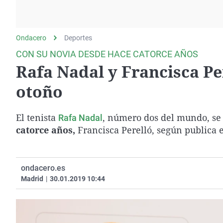
La rosa de los vientos
Caso
Extremadura
Gente viajera
Retornados
Galicia
Ondacero
Deportes
Como el perro y el
Equipo de investigación
La Rioja
gato
CON SU NOVIA DESDE HACE CATORCE AÑOS
Operación Viuda
Navarra
Rafa Nadal y Francisca Pe
Negra
País Vasco
otoño
El tenista
, número dos del mundo, se
Rafa Nadal
catorce años,
Francisca Perelló, según publica es
ondacero.es
Madrid
|
30.01.2019 10:44