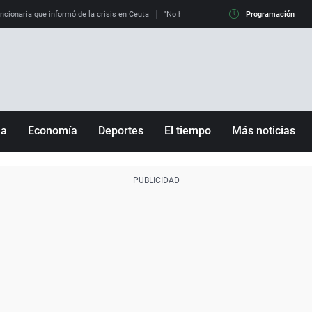
uncionaria que informó de la crisis en Ceuta
"No hay mafias, que no nos engañen": exper
Programación
ña
Economía
Deportes
El tiempo
Más noticias
Fútbol
Sociedad
Baloncesto
Mundo
Tenis
Salud
Motor
Cultura
Ciencia y Tecnología
adrid
Gastronomía
nciana
Medio ambiente