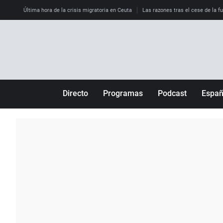
Última hora de la crisis migratoria en Ceuta
Las razones tras el cese de la f
Directo
Programas
Podcast
Espa
Más de uno
Los Perseguidos
Andalucía
Por fin
Malas decisiones
Aragón
Julia en la onda
Expedientes del más allá
Baleares
La brújula
El viaje del Guernica
Cantabria
Radioestadio
Invisibles
Cataluña
Radioestadio noche
Prohibido morirse
Comunidad de M
El colegio invisible
Esto no ha pasado
Comunitat Vale