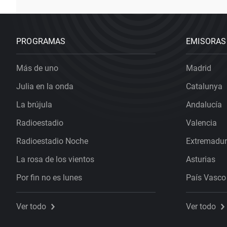
PROGRAMAS
EMISORAS
Más de uno
Madrid
Julia en la onda
Catalunya
La brújula
Andalucía
Radioestadio
Valencia
Radioestadio Noche
Extremadu
La rosa de los vientos
Asturias
Por fin no es lunes
País Vasco
Ver todo
Ver todo