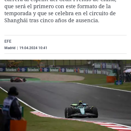
La rosa de los vientos
Caso
Extremadura
Virales
que será el primero con este formato de la
temporada y que se celebra en el circuito de
Gente viajera
Retornados
Galicia
Televisión
Shanghái tras cinco años de ausencia.
Como el perro y el gat
Equipo de investigaci
La Rioja
Elecciones
Operación Viuda Negr
Navarra
EFE
País Vasco
Madrid
|
19.04.2024 10:41