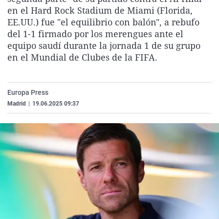
La rosa de los vientos
Caso
Extremadura
Virales
en el Hard Rock Stadium de Miami (Florida,
EE.UU.) fue "el equilibrio con balón", a rebufo
Gente viajera
Retornados
Galicia
Televisión
del 1-1 firmado por los merengues ante el
Como el perro y el gat
Equipo de investigaci
La Rioja
Elecciones
equipo saudí durante la jornada 1 de su grupo
en el Mundial de Clubes de la FIFA.
Operación Viuda Negr
Navarra
País Vasco
Europa Press
Madrid
|
19.06.2025 09:37