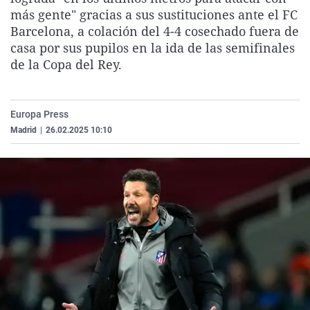
La rosa de los vientos
Caso
Extremadura
Virales
más gente" gracias a sus sustituciones ante el FC
Barcelona, a colación del 4-4 cosechado fuera de
Gente viajera
Retornados
Galicia
Televisión
casa por sus pupilos en la ida de las semifinales
Como el perro y el gat
Equipo de investigaci
La Rioja
Elecciones
de la Copa del Rey.
Operación Viuda Negr
Navarra
País Vasco
Europa Press
Madrid
|
26.02.2025 10:10