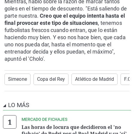
Mientras, habló sobre la razón de marcar tantos
goles en el tiempo de descuento. "Está saliendo de
parte nuestra.
Creo que el equipo intenta hasta el
final provocar este tipo de situaciones
, tenemos
futbolistas frescos cuando entran, que lo están
haciendo muy bien. Y eso nos hace bien, que cada
uno nos pueda dar, hasta el momento que el
entrenador decida y ellos puedan, el máximo",
apuntó el 'Cholo'.
Simeone
Copa del Rey
Atlético de Madrid
F.C 
LO MÁS
MERCADO DE FICHAJES
Las horas de locura que decidieron el 'no
fichaje' de Rodri por el Real Madrid y su 'sí'