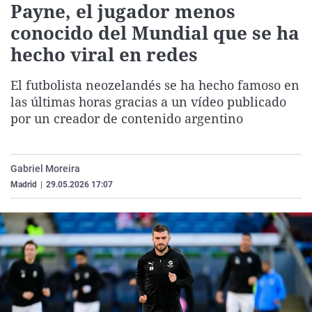
Payne, el jugador menos
La rosa de los vientos
Caso
Extremadura
Virales
conocido del Mundial que se ha
Gente viajera
Retornados
Galicia
Televisión
hecho viral en redes
Como el perro y el gat
Equipo de investigaci
La Rioja
Elecciones
El futbolista neozelandés se ha hecho famoso en
Operación Viuda Negr
Navarra
las últimas horas gracias a un vídeo publicado
País Vasco
por un creador de contenido argentino
Gabriel Moreira
Madrid
|
29.05.2026 17:07