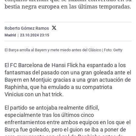
La rosa de los vientos
Caso
Extremadura
Virales
bestia negra europea en las últimas temporadas.
Gente viajera
Retornados
Galicia
Televisión
Como el perro y el gat
Equipo de investigaci
La Rioja
Elecciones
Roberto Gómez Ramos
Madrid
|
23.10.2024 23:15
Operación Viuda Negr
Navarra
País Vasco
El Barça arrolla al Bayern y mete miedo antes del Clásico | Foto: Getty
El FC Barcelona de Hansi Flick ha espantado a los
fantasmas del pasado con una gran goleada ante el
Bayern en Montjuic gracias a una gran actuación de
Raphinha, que ha emulado a su compatriota
Vinicius con un hat trick.
El partido se antojaba realmente difícil,
especialmente tras los últimos cinco
enfrentamientos entre ambos equipos en los que el
Barça fue goleado, pero el guion se iba a poner de