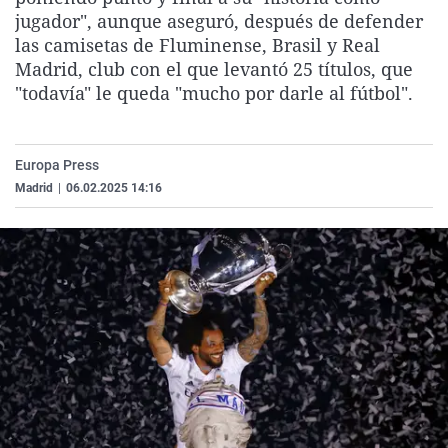
La rosa de los vientos
Caso
Extremadura
Virales
jugador", aunque aseguró, después de defender
las camisetas de Fluminense, Brasil y Real
Gente viajera
Retornados
Galicia
Televisión
Madrid, club con el que levantó 25 títulos, que
Como el perro y el gat
Equipo de investigaci
La Rioja
Elecciones
"todavía" le queda "mucho por darle al fútbol".
Operación Viuda Negr
Navarra
País Vasco
Europa Press
Madrid
|
06.02.2025 14:16