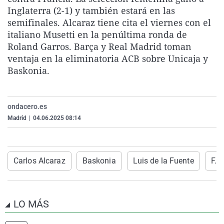
La rosa de los vientos
Caso
Extremadura
Virales
Inglaterra (2-1) y también estará en las
semifinales. Alcaraz tiene cita el viernes con el
Gente viajera
Retornados
Galicia
Televisión
italiano Musetti en la penúltima ronda de
Como el perro y el gat
Equipo de investigaci
La Rioja
Elecciones
Roland Garros. Barça y Real Madrid toman
ventaja en la eliminatoria ACB sobre Unicaja y
Operación Viuda Negr
Navarra
Baskonia.
País Vasco
ondacero.es
Madrid
|
04.06.2025 08:14
Carlos Alcaraz
Baskonia
Luis de la Fuente
F.C
LO MÁS